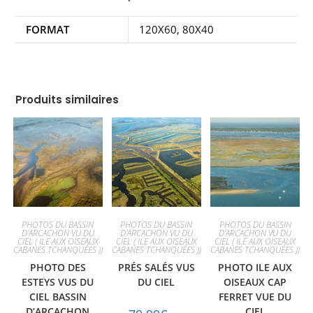
FORMAT
120X60, 80X40
Produits similaires
PHOTOS DU BASSIN
PHOTOS DU BASSIN
PHOTOS DU BASSIN
D'ARCACHON VU DU
D'ARCACHON VU DU
D'ARCACHON VU DU
CIEL ( ILE AUX OISEAUX
CIEL ( ILE AUX OISEAUX
CIEL ( ILE AUX OISEAUX
CABANES TCHANQUÉES ))
CABANES TCHANQUÉES ))
CABANES TCHANQUÉES ))
PHOTO DES
PRÉS SALÉS VUS
PHOTO ILE AUX
ESTEYS VUS DU
DU CIEL
OISEAUX CAP
CIEL BASSIN
FERRET VUE DU
D’ARCACHON
CIEL